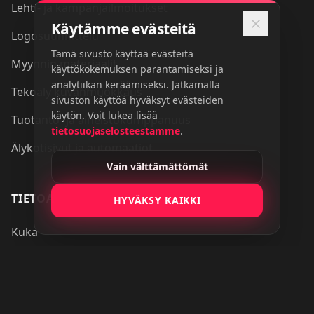
Lehti- ja kampanjailmoitukset
Käytämme evästeitä
Logosuunnittelu
Tämä sivusto käyttää evästeitä
Myynnin materiaalit
käyttökokemuksen parantamiseksi ja
analytiikan keräämiseksi. Jatkamalla
Tekoäly kuvanmuokkaus
sivuston käyttöä hyväksyt evästeiden
käytön. Voit lukea lisää
Tuotanto- ja aineistokumppanuus
tietosuojaselosteestamme
.
Älykotisivut ja automaatiot
Vain välttämättömät
TIETOA
HYVÄKSY KAIKKI
Kuka
Referenssit
Blogi