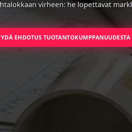
htalokkaan virheen: he lopettavat markk
YYDÄ EHDOTUS TUOTANTOKUMPPANUUDESTA