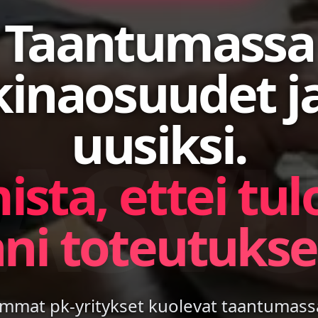
Taantumassa
inaosuudet j
uusiksi.
ASV
sta, ettei tul
nni toteutukse
mmat pk-yritykset kuolevat taantumass