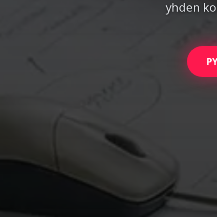
yhden ko
P