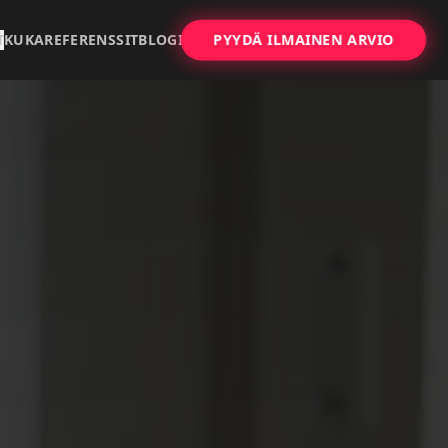
PYYDÄ ILMAINEN ARVIO
T
KUKA
REFERENSSIT
BLOGI