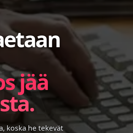
aetaan
UA
os jää
sta.
a, koska he tekevät