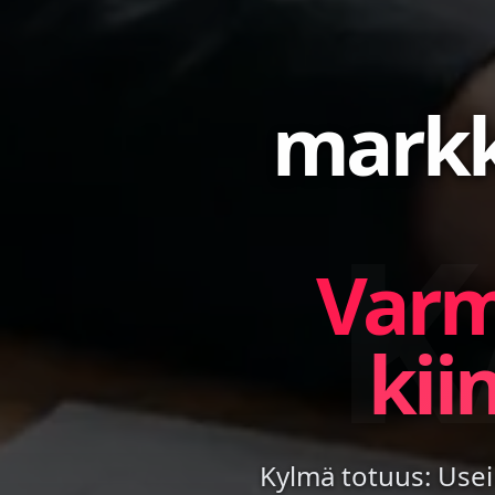
markk
K
Varmi
kii
Kylmä totuus: Usei