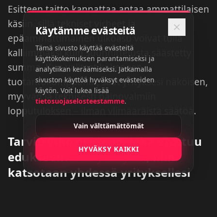
Esitteen taitto kannattaa antaa ammattilaisen
käsiin, sillä tekniset virheet ja
Käytämme evästeitä
epäammattimainen ulkoasu voivat tulla
Tämä sivusto käyttää evästeitä
kalliimmaksi kuin suunnittelusta säästetty
käyttökokemuksen parantamiseksi ja
summa. Kun valitset kokeneen
analytiikan keräämiseksi. Jatkamalla
sivuston käyttöä hyväksyt evästeiden
tuotantokumppanin, saat yrityksesi näköisen,
käytön. Voit lukea lisää
myyvän ja teknisesti painovalmiin
tietosuojaselosteestamme
.
lopputuloksen – ilman ylimääräistä säätöä.
Vain välttämättömät
Tarvitsetko esitteen, joka erottuu
HYVÄKSY KAIKKI
edukseen?
Ota yhteyttä
, niin
katsotaan yhdessä yrityksellesi
sopiva ratkaisu ja hinta!