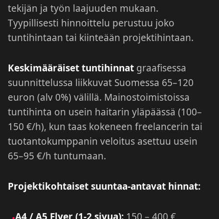
tekijän ja työn laajuuden mukaan.
Tyypillisesti hinnoittelu perustuu joko
tuntihintaan tai kiinteään projektihintaan.
Keskimääräiset tuntihinnat
graafisessa
suunnittelussa liikkuvat Suomessa 65–120
euron (alv 0%) välillä. Mainostoimistoissa
tuntihinta on usein haitarin yläpäässä (100–
150 €/h), kun taas kokeneen freelancerin tai
tuotantokumppanin veloitus asettuu usein
65–95 €/h tuntumaan.
Projektikohtaiset suuntaa-antavat hinnat:
A4 / A5 Flyer (1-2 sivua):
150 – 400 €
•