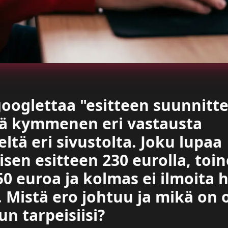
googlettaa "esitteen suunnitte
tää kymmenen eri vastausta
tä eri sivustolta. Joku lupaa
isen esitteen 230 eurolla, toi
0 euroa ja kolmas ei ilmoita 
. Mistä ero johtuu ja mikä on 
un tarpeisiisi?