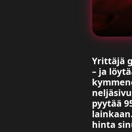
Yrittäjä 
– ja löy
kymmenel
neljäsivu
pyytää 95
lainkaan
hinta sin