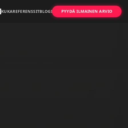
PYYDÄ ILMAINEN ARVIO
T
KUKA
REFERENSSIT
BLOGI