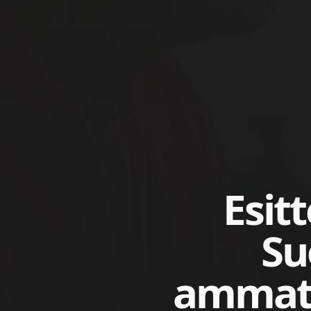
Esit
Su
ammatt