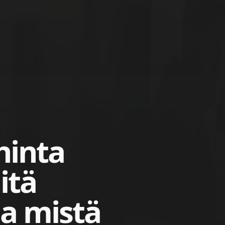
hinta
itä
a mistä