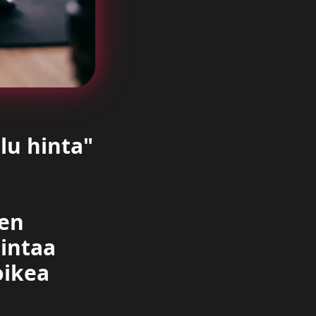
lu hinta"
nen
hintaa
oikea