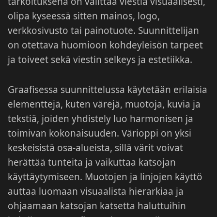
tarkoituksena on välittää viestiä visuaalisesti,
olipa kyseessä sitten mainos, logo,
verkkosivusto tai painotuote. Suunnittelijan
on otettava huomioon kohdeyleisön tarpeet
ja toiveet sekä viestin selkeys ja estetiikka.
Graafisessa suunnittelussa käytetään erilaisia
elementtejä, kuten värejä, muotoja, kuvia ja
tekstiä, joiden yhdistely luo harmonisen ja
toimivan kokonaisuuden. Värioppi on yksi
keskeisistä osa-alueista, sillä värit voivat
herättää tunteita ja vaikuttaa katsojan
käyttäytymiseen. Muotojen ja linjojen käyttö
auttaa luomaan visuaalista hierarkiaa ja
ohjaamaan katsojan katsetta haluttuihin