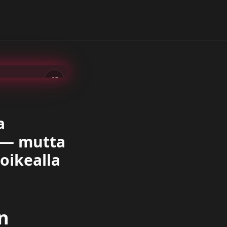
AI
a
a — mutta
 oikealla
n