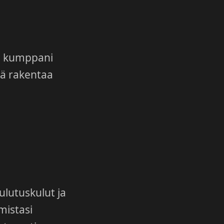
en kumppani
ää rakentaa
ulutuskulut ja
mistasi