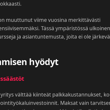
okkaasti.
on muuttunut viime vuosina merkittävästi
ensiivisemmäksi. Tässä ympäristössä ulkoin
ursseja ja asiantuntemusta, joita ei ole järkev
amisen hyödyt
ssäästöt
yritys välttää kiinteät palkkakustannukset, ko
nointityökaluinvestoinnit. Maksat vain tarvitse