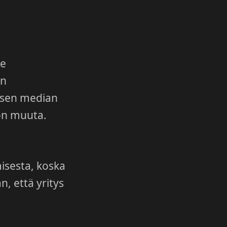
le
en
isen median
on muuta.
misesta, koska
n, että yritys