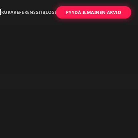
PYYDÄ ILMAINEN ARVIO
T
KUKA
REFERENSSIT
BLOGI