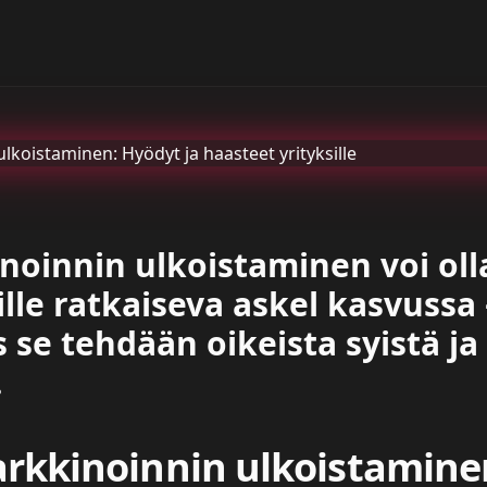
noinnin ulkoistaminen voi oll
ille ratkaiseva askel kasvuss
s se tehdään oikeista syistä ja
.
rkkinoinnin ulkoistamine