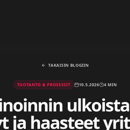
TAKAISIN BLOGIIN
TUOTANTO & PROSESSIT
10.5.2026
4 MIN
noinnin ulkoist
 ja haasteet yrit