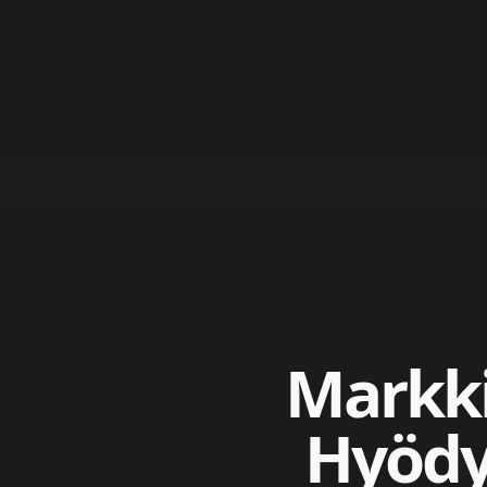
Markki
Hyödyt