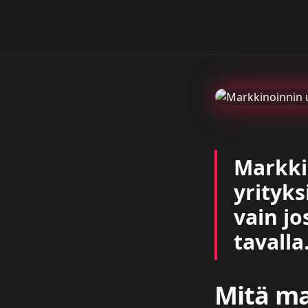
Markki
yrityks
vain jo
tavalla
Mitä ma