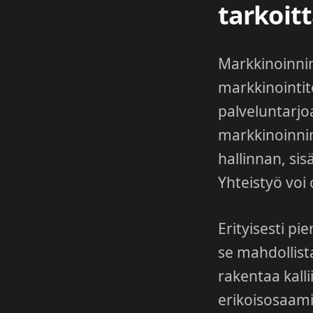
tarkoit
Markkinoinnin 
markkinointit
palveluntarjo
markkinoinni
hallinnan, si
Yhteistyö voi 
Erityisesti pi
se mahdollista
rakentaa kalli
erikoisosaami