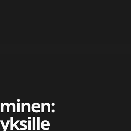
aminen:
yksille