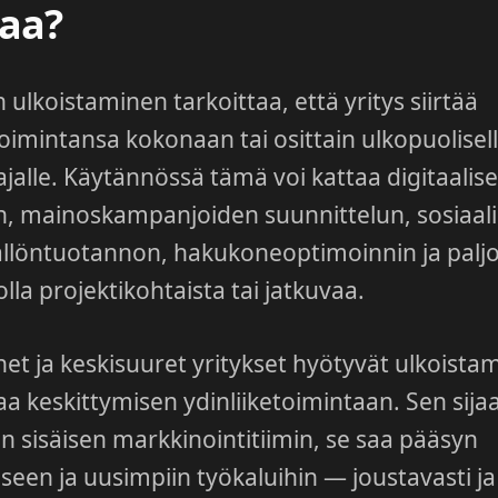
taa?
ulkoistaminen tarkoittaa, että yritys siirtää
oimintansa kokonaan tai osittain ulkopuolisel
ajalle. Käytännössä tämä voi kattaa digitaalis
n, mainoskampanjoiden suunnittelun, sosiaal
sällöntuotannon, hakukoneoptimoinnin ja palj
olla projektikohtaista tai jatkuvaa.
enet ja keskisuuret yritykset hyötyvät ulkoista
a keskittymisen ydinliiketoimintaan. Sen sijaa
in sisäisen markkinointitiimin, se saa pääsyn
seen ja uusimpiin työkaluihin — joustavasti ja