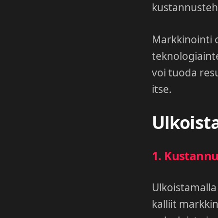
kustannusteh
Markkinointi 
teknologiaint
voi tuoda res
itse.
Ulkoist
1. Kustannu
Ulkoistamalla 
kalliit markki