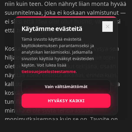
niin kuin teen. Olen nähnyt liian monta hyvää
suunnitelmaa, joka ei koskaan valmistunut —
ei siksi että idea olisi ollut huono, vaan siksi
Käytämme evästeitä
että toteutus jäi kesken.
Tämä sivusto käyttää evästeitä
käyttökokemuksen parantamiseksi ja
Koska olen ollut ostajana, tiedän kysyä sen
analytiikan keräämiseksi. Jatkamalla
hiljaisen kontekstin esiin ennen kuin teen
sivuston käyttöä hyväksyt evästeiden
käytön. Voit lukea lisää
oletuksia. Koska olen ollut tekijänä, osaan
tietosuojaselosteestamme
.
näyttää konkreettista aikaisin, ennen kuin
kallista työtä on tehty väärään suuntaan. Ja
Vain välttämättömät
koska teen tämän yksin ilman
HYVÄKSY KAIKKI
tuntilaskutuksen kannustinta venyttää,
minulla ei ole syytä tehdä asiasta
monimutkaisempaa kuin se on. Tavoite on
yksi: valmista aineistoa, joka myy — ei