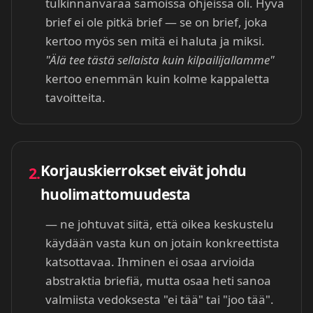
tulkinnanvaraa samoissa ohjeissa oli. Hyvä
brief ei ole pitkä brief — se on brief, joka
kertoo myös sen mitä ei haluta ja miksi.
"Älä tee tästä sellaista kuin kilpailijallamme"
kertoo enemmän kuin kolme kappaletta
tavoitteita.
Korjauskierrokset eivät johdu
2.
huolimattomuudesta
— ne johtuvat siitä, että oikea keskustelu
käydään vasta kun on jotain konkreettista
katsottavaa. Ihminen ei osaa arvioida
abstraktia briefiä, mutta osaa heti sanoa
valmiista vedoksesta "ei tää" tai "joo tää".